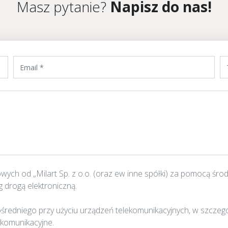
Masz pytanie?
Napisz do nas!
h od „Milart Sp. z o.o. (oraz ew inne spółki) za pomocą środkó
g drogą elektroniczną.
niego przy użyciu urządzeń telekomunikacyjnych, w szczególnoś
ekomunikacyjne.