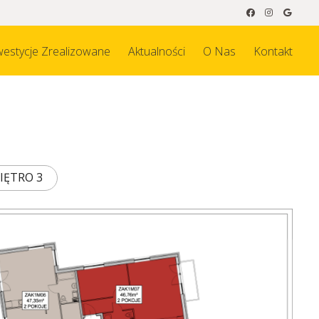
westycje Zrealizowane
Aktualności
O Nas
Kontakt
IĘTRO 3