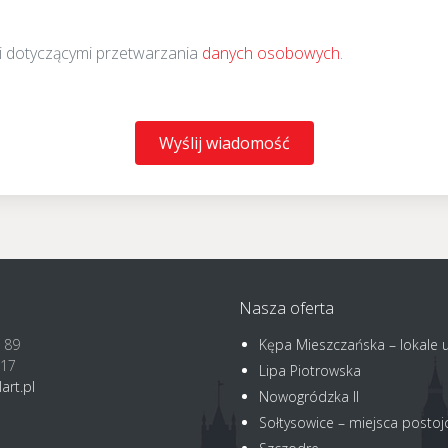
i dotyczącymi przetwarzania
danych osobowych
.
Wyślij wiadomość
Nasza oferta
 89
Kępa Mieszczańska – lokale 
017
Lipa Piotrowska
art.pl
Nowogródzka II
Sołtysowice – miejsca posto