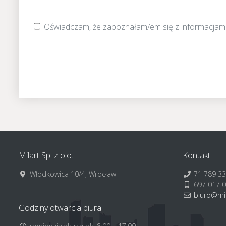
Oświadczam, że zapoznałam/em się z informacjam
Milart Sp. z o.o.
Kontakt
Włodkowica 10/4, Wrocław
71 789 33
697 017 
biuro@mil
Godziny otwarcia biura