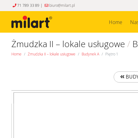
71 789 33 89 |
biuro@milart.pl
Home
Nas
Żmudzka II – lokale usługowe
/
B
Home
Żmudzka II – lokale usługowe
Budynek A
Piętro 1
BUDY