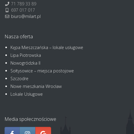
71 789 33 89
697 017 017
biuro@milart.pl
Nasza oferta
Kępa Mieszczańska – lokale usługowe
Lipa Piotrowska
Nowogródzka II
Sołtysowice – miejsca postojowe
Szczodre
Nowe mieszkania Wrocław
Lokale Usługowe
Media społecznościowe