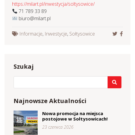
https://milart.pl/inwestycja/soltysowice/
71 789 33 89
biuro@milart.pl
Informacje
,
Inwestycje
,
Sołtysowice
Szukaj
Najnowsze Aktualności
Nowa promocja na miejsca
postojowe w Sołtysowicach!
23 czerwca 2026