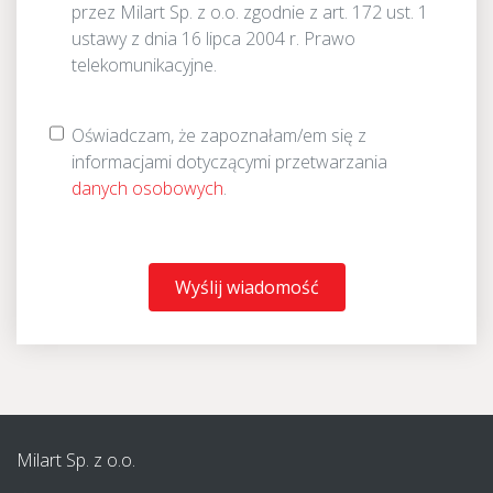
przez Milart Sp. z o.o. zgodnie z art. 172 ust. 1
ustawy z dnia 16 lipca 2004 r. Prawo
telekomunikacyjne.
Oświadczam, że zapoznałam/em się z
informacjami dotyczącymi przetwarzania
danych osobowych
.
Wyślij wiadomość
Milart Sp. z o.o.