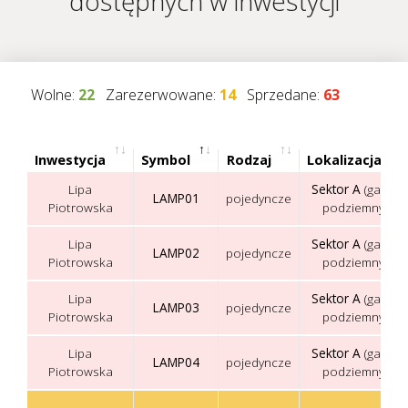
dostępnych w inwestycji
Wolne:
22
Zarezerwowane:
14
Sprzedane:
63
Inwestycja
Symbol
Rodzaj
Lokalizacja
Lipa
Sektor A
(garaż
LAMP01
pojedyncze
Piotrowska
podziemny)
Lipa
Sektor A
(garaż
LAMP02
pojedyncze
Piotrowska
podziemny)
Lipa
Sektor A
(garaż
LAMP03
pojedyncze
Piotrowska
podziemny)
Lipa
Sektor A
(garaż
LAMP04
pojedyncze
Piotrowska
podziemny)